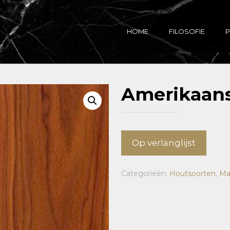
HOME
FILOSOFIE
P
Amerikaan
Op verlanglijst
Categorieën:
Houtsoorten
,
Ma