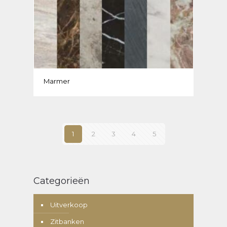
Marmer
1
2
3
4
5
Categorieën
Uitverkoop
Zitbanken