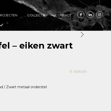
ROJECTEN
COLLECTIE
CONTACT
el – eiken zwart
E
ke
ige
€
825,00
ad / Zwart metaal onderstel
,00.