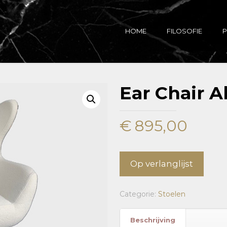
HOME
FILOSOFIE
P
Ear Chair A
€
895,00
Op verlanglijst
Categorie:
Stoelen
Beschrijving