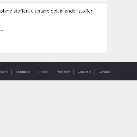
hine stoffen, uiteraard ook in ander stoffen
cm
osofie
Productie
Proces
Projecten
Collectie
Contact