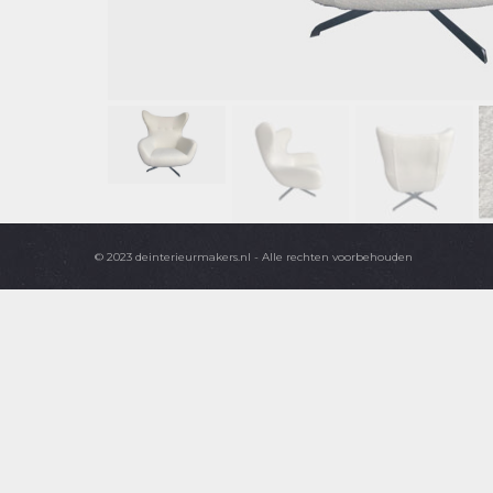
© 2023 deinterieurmakers.nl - Alle rechten voorbehouden