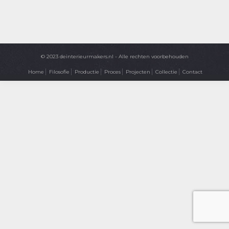
© 2023 deinterieurmakers.nl - Alle rechten voorbehouden
Home
Filosofie
Productie
Proces
Projecten
Collectie
Contact