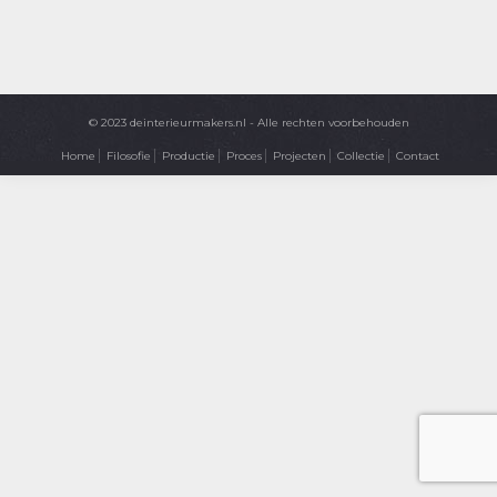
© 2023 deinterieurmakers.nl - Alle rechten voorbehouden
Home
Filosofie
Productie
Proces
Projecten
Collectie
Contact