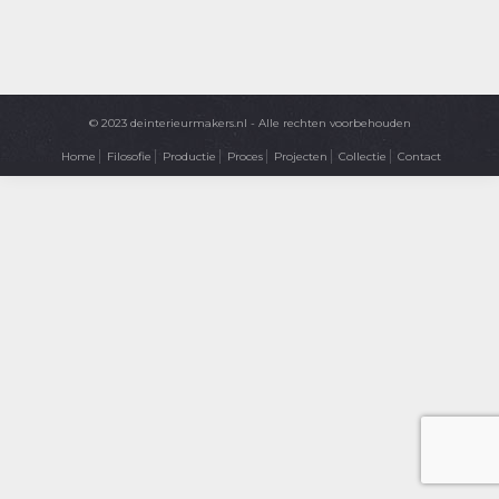
© 2023 deinterieurmakers.nl - Alle rechten voorbehouden
Home
Filosofie
Productie
Proces
Projecten
Collectie
Contact