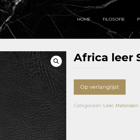
HOME
FILOSOFIE
P
Africa leer
Op verlanglijst
Categorieën:
Leer
,
Materialen