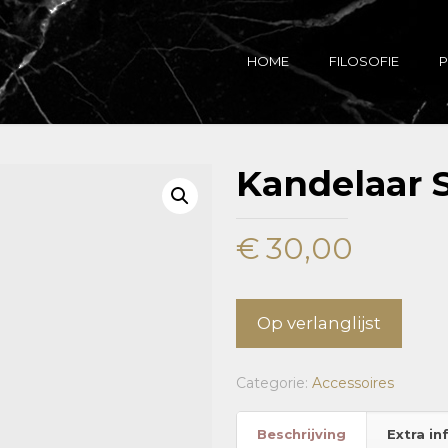
HOME
FILOSOFIE
P
Kandelaar 
€
30,00
Op verlanglijst
Categorie:
Accessoires
Beschrijving
Extra in