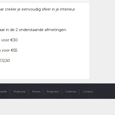
 creëer je eenvoudig sfeer in je interieur.
aar in de 2 onderstaande afmetingen.
m voor €30
m voor €55
€12,50
osofie
Productie
Proces
Projecten
Collectie
Contact