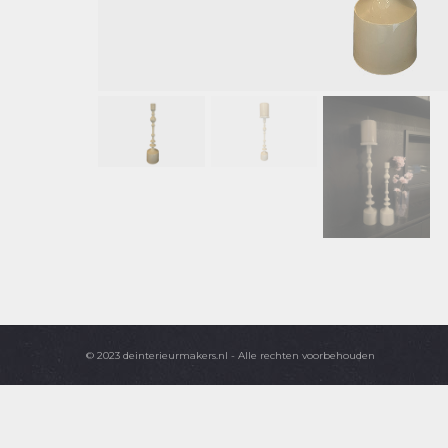
© 2023 deinterieurmakers.nl - Alle rechten voorbehouden