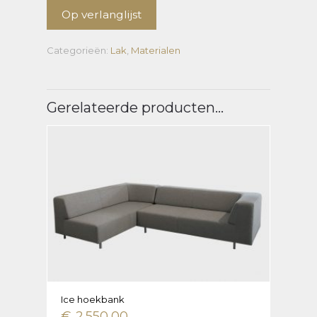
Op verlanglijst
Categorieën:
Lak
,
Materialen
Gerelateerde producten…
Ice hoekbank
€
2.550,00